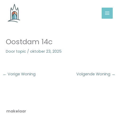
Ga
naar
de
inhoud
Oostdam 14c
Door
topic
/
oktober 23, 2025
←
Vorige Woning
Volgende Woning
→
makelaar