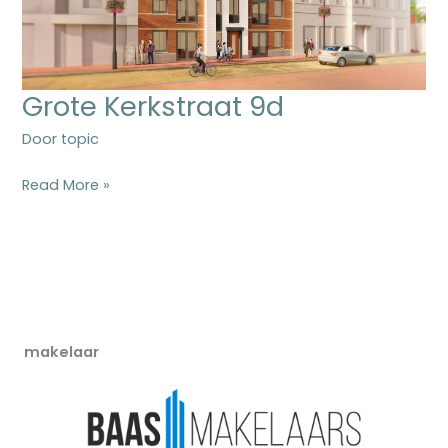
Grote Kerkstraat 9d
Door
topic
Grote
Read More »
Kerkstraat
9d
makelaar