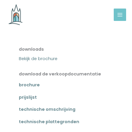
Ga
naar
de
inhoud
downloads
Bekijk de brochure
download de verkoopdocumentatie
brochure
prijslijst
technische omschrijving
technische plattegronden